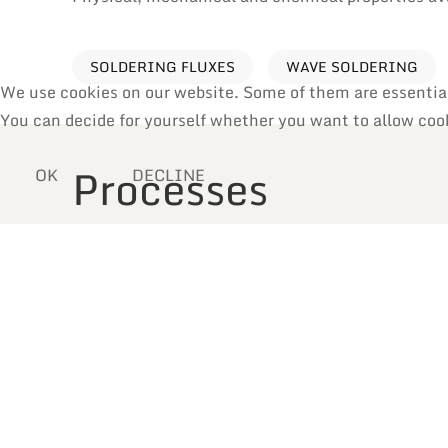
SOLDERING FLUXES
WAVE SOLDERING
We use cookies on our website. Some of them are essential f
You can decide for yourself whether you want to allow cooki
Processes
OK
DECLINE
Reflow Soldering
Manual Soldering & Repair
Wave Soldering
Selective Soldering
Dip Soldering