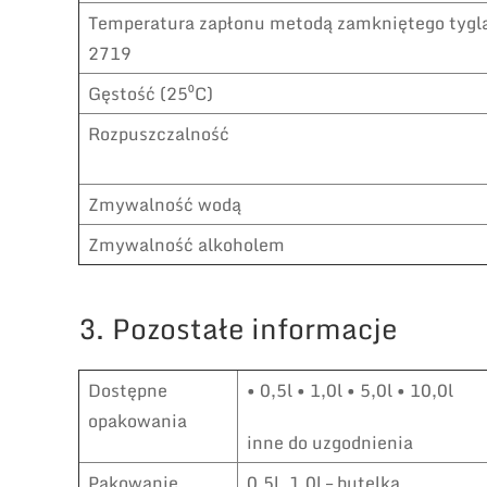
Temperatura zapłonu metodą zamkniętego tygl
2719
Gęstość (25⁰C)
Rozpuszczalność
Zmywalność wodą
Zmywalność alkoholem
3. Pozostałe informacje
Dostępne
• 0,5l • 1,0l • 5,0l • 10,0l
opakowania
inne do uzgodnienia
Pakowanie
0,5l, 1,0l – butelka