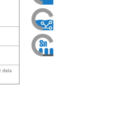
ą
 dala