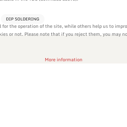
DIP SOLDERING
or the operation of the site, while others help us to impro
es or not. Please note that if you reject them, you may not 
More information
Reflow Soldering
Soft soldering process used in the assembly of
surface-mount devices (SMD) on printed circuit
boards (PCB).