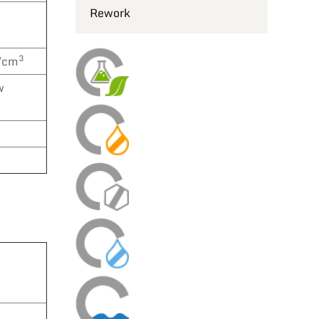
Rework
3
g/cm
w