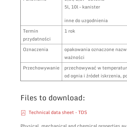
5l, 10l – kanister
inne do uzgodnienia
Termin
1 rok
przydatności
Oznaczenia
opakowania oznaczone nazwą 
ważności
Przechowywanie
przechowywać w temperaturz
od ognia i źródeł iskrzenia, 
Files to download:
Technical data sheet - TDS
Physical, mechanical and chemical properties av