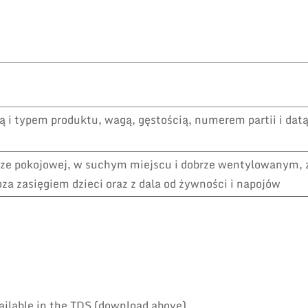
i typem produktu, wagą, gęstością, numerem partii i dat
e pokojowej, w suchym miejscu i dobrze wentylowanym, z
poza zasięgiem dzieci oraz z dala od żywności i napojów
ailable in the TDS (download above).