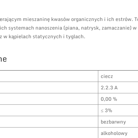
erającym mieszaninę kwasów organicznych i ich estrów. T
kich systemach nanoszenia (piana, natrysk, zamaczanie) w
z w kąpielach statycznych i tyglach.
ne
ciecz
2.2.3 A
0,00 %
≤ 3%
bezbarwny
alkoholowy