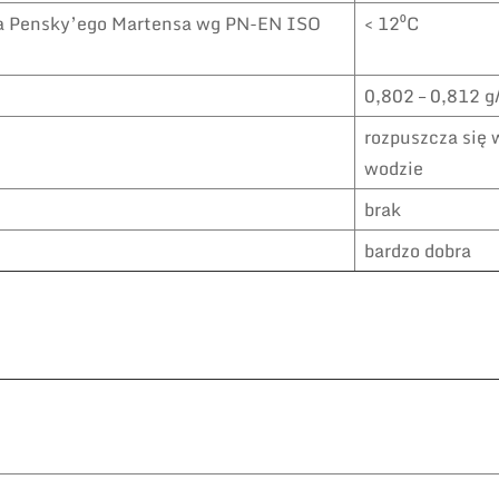
a Pensky’ego Martensa wg PN-EN ISO
< 12⁰C
0,802 – 0,812 
rozpuszcza się 
wodzie
brak
bardzo dobra