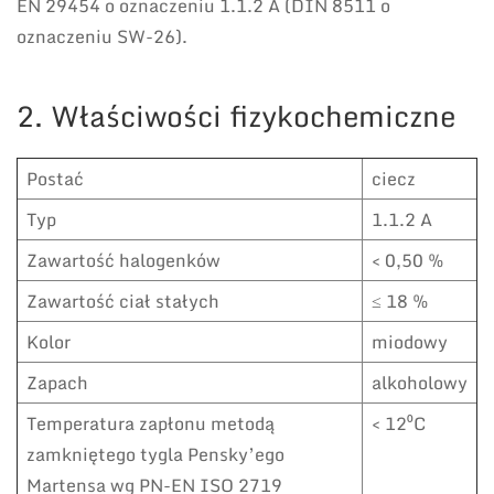
EN 29454 o oznaczeniu 1.1.2 A (DIN 8511 o
oznaczeniu SW-26).
2. Właściwości fizykochemiczne
Postać
ciecz
Typ
1.1.2 A
Zawartość halogenków
< 0,50 %
Zawartość ciał stałych
≤ 18 %
Kolor
miodowy
Zapach
alkoholowy
Temperatura zapłonu metodą
< 12⁰C
zamkniętego tygla Pensky’ego
Martensa wg PN-EN ISO 2719