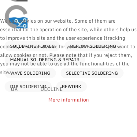
We use cookies on our website. Some of them are
essential for the operation of the site, while others help us
to improve this site and the user experience (tracking
SOLDERING FLUXES
REFLOW SOLDERING
cookies). You can decide for yourself whether you want to
allow cookies or not. Please note that if you reject them,
MANUAL SOLDERING & REPAIR
you may not be able to use all the functionalities of the
site.
WAVE SOLDERING
SELECTIVE SOLDERING
DIP SOLDERING
REWORK
OK
DECLINE
More information
Processes
Find products by application