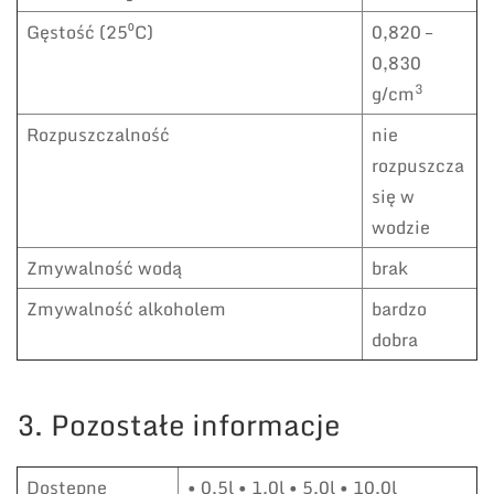
Gęstość (25⁰C)
0,820 –
0,830
3
g/cm
Rozpuszczalność
nie
rozpuszcza
się w
wodzie
Zmywalność wodą
brak
Zmywalność alkoholem
bardzo
dobra
3. Pozostałe informacje
Dostępne
• 0,5l • 1,0l • 5,0l • 10,0l