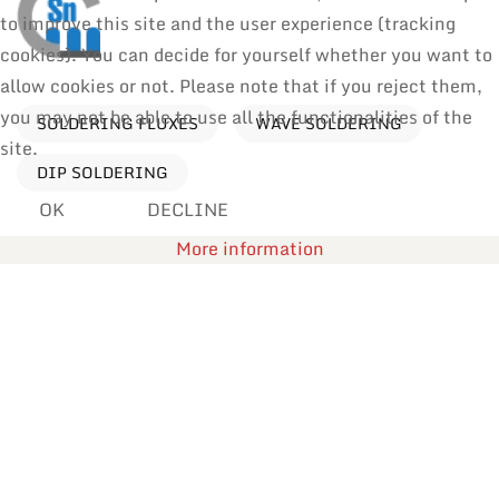
to improve this site and the user experience (tracking
cookies). You can decide for yourself whether you want to
allow cookies or not. Please note that if you reject them,
you may not be able to use all the functionalities of the
SOLDERING FLUXES
WAVE SOLDERING
site.
DIP SOLDERING
OK
DECLINE
More information
Processes
Find products by application
Reflow Soldering
Manual Soldering & Repair
Wave Soldering
Selective Soldering