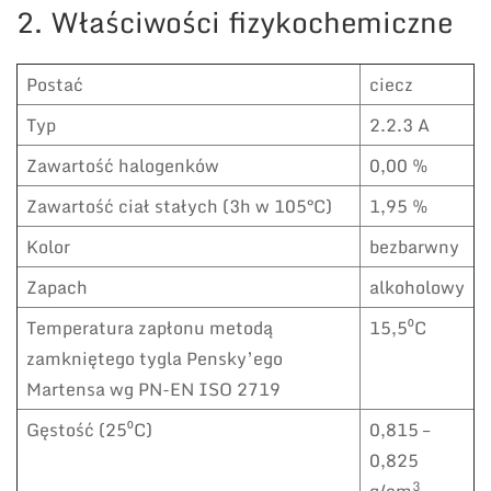
2. Właściwości fizykochemiczne
Postać
ciecz
Typ
2.2.3 A
Zawartość halogenków
0,00 %
Zawartość ciał stałych (3h w 105°C)
1,95 %
Kolor
bezbarwny
Zapach
alkoholowy
Temperatura zapłonu metodą
15,5⁰C
zamkniętego tygla Pensky’ego
Martensa wg PN-EN ISO 2719
Gęstość (25⁰C)
0,815 –
0,825
3