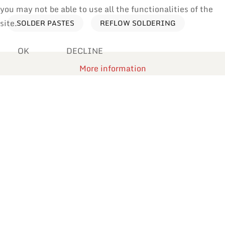
you may not be able to use all the functionalities of the
site.
SOLDER PASTES
REFLOW SOLDERING
OK
DECLINE
More information
Processes
Find products by application
Reflow Soldering
Manual Soldering & Repair
Wave Soldering
Selective Soldering
Dip Soldering
Car Body Renovation
Rework