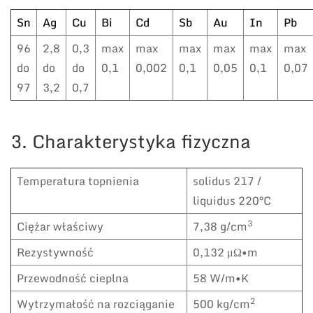
Sn
Ag
Cu
Bi
Cd
Sb
Au
In
Pb
96
2,8
0,3
max
max
max
max
max
max
do
do
do
0,1
0,002
0,1
0,05
0,1
0,07
97
3,2
0,7
3. Charakterystyka fizyczna
Temperatura topnienia
solidus 217 /
liquidus 220°C
3
Ciężar właściwy
7,38 g/cm
Rezystywność
0,132 μΩ•m
Przewodność cieplna
58 W/m•K
2
Wytrzymałość na rozciąganie
500 kg/cm