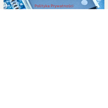
Polityka Prywatności
Lutowanie rozpływowe
Proces miękkiego lutowania, stosowanego przy
montażu komponentów SMD na płytkach obwodów
drukowanych.
ZOBACZ