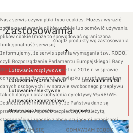
Nasz serwis używa pliki typu cookies. Możesz wyrazić
Zastosowania
zgodę na używanie plików cookie lub odmówić używania
plików cookie (może to spowodować ograniczona
Znajdź produkty wg zastosowania
funkcjonalność serwisu).
Informujemy, że serwis spełnia wymagania tzw. RODO,
czyli Rozporządzenie Parlamentu Europejskiego i Rady
(UE) 2016/679 z dnia 27 kwietnia 2016 r. w sprawie
Lutowanie rozpływowe
ochrony osób fizycznych w związku z przetwarzaniem
Lutowanie ręczne, serwis
Lutowanie na fali
danych osobowych i w sprawie swobodnego przepływu
Lutowanie selektywne
takich danych oraz uchylenia dyrektywy 95/48/WE.
Lutowanie zanurzeniowe
Jednocześnie informujemy, że Państwa dane są
Renowacja karoserii
Poprawki
przetwarzane w sposób bezpieczny, z należytą
starannością i zgodnie z obowiązującymi przepisami.
ZGADZAM SIĘ
ODMAWIAM ZGODY