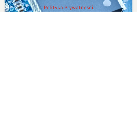
Polityka Prywatności
Lutowanie rozpływowe
Proces miękkiego lutowania, stosowanego przy
montażu komponentów SMD na płytkach obwodów
drukowanych.
ZOBACZ