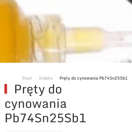
Start
Indeks
Pręty do cynowania Pb74Sn25Sb1
Pręty do
cynowania
Pb74Sn25Sb1