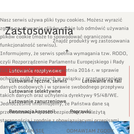
Nasz serwis używa pliki typu cookies. Możesz wyrazić
Zastosowania
zgodę na używanie plików cookie lub odmówić używania
plików cookie (może to spowodować ograniczona
Znajdź produkty wg zastosowania
funkcjonalność serwisu).
Informujemy, że serwis spełnia wymagania tzw. RODO,
czyli Rozporządzenie Parlamentu Europejskiego i Rady
(UE) 2016/679 z dnia 27 kwietnia 2016 r. w sprawie
Lutowanie rozpływowe
ochrony osób fizycznych w związku z przetwarzaniem
Lutowanie ręczne, serwis
Lutowanie na fali
danych osobowych i w sprawie swobodnego przepływu
Lutowanie selektywne
takich danych oraz uchylenia dyrektywy 95/48/WE.
Lutowanie zanurzeniowe
Jednocześnie informujemy, że Państwa dane są
Renowacja karoserii
Poprawki
przetwarzane w sposób bezpieczny, z należytą
starannością i zgodnie z obowiązującymi przepisami.
ZGADZAM SIĘ
ODMAWIAM ZGODY