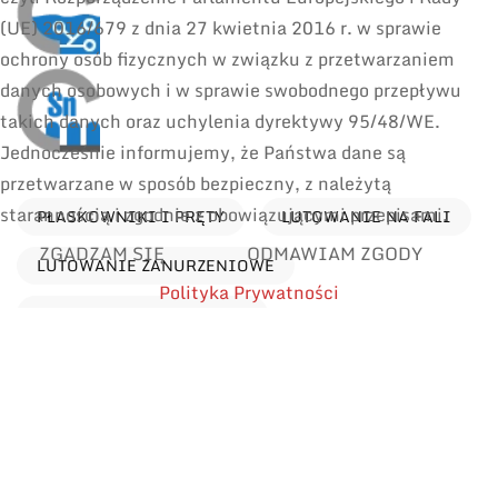
(UE) 2016/679 z dnia 27 kwietnia 2016 r. w sprawie
ochrony osób fizycznych w związku z przetwarzaniem
danych osobowych i w sprawie swobodnego przepływu
takich danych oraz uchylenia dyrektywy 95/48/WE.
Jednocześnie informujemy, że Państwa dane są
przetwarzane w sposób bezpieczny, z należytą
starannością i zgodnie z obowiązującymi przepisami.
PŁASKOWNIKI I PRĘTY
LUTOWANIE NA FALI
ZGADZAM SIĘ
ODMAWIAM ZGODY
LUTOWANIE ZANURZENIOWE
Polityka Prywatności
LUTOWANIE SELEKTYWNE
Zastosowania
Znajdź produkty wg zastosowania