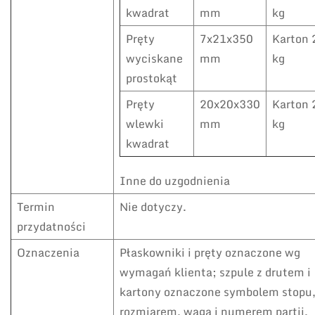
kwadrat
mm
kg
Pręty
7x21x350
Karton 
wyciskane
mm
kg
prostokąt
Pręty
20x20x330
Karton 
wlewki
mm
kg
kwadrat
Inne do uzgodnienia
Termin
Nie dotyczy.
przydatności
Oznaczenia
Płaskowniki i pręty oznaczone wg
wymagań klienta; szpule z drutem i
kartony oznaczone symbolem stopu
rozmiarem, wagą i numerem partii.