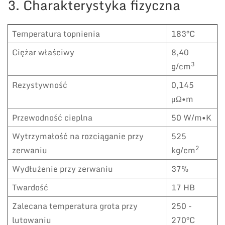
3. Charakterystyka fizyczna
Temperatura topnienia
183°C
Ciężar właściwy
8,40
3
g/cm
Rezystywność
0,145
μΩ•m
Przewodność cieplna
50 W/m•K
Wytrzymałość na rozciąganie przy
525
2
zerwaniu
kg/cm
Wydłużenie przy zerwaniu
37%
Twardość
17 HB
Zalecana temperatura grota przy
250 -
lutowaniu
270°C